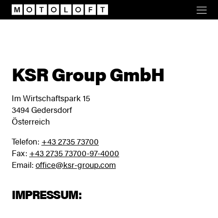
Motoloft
KSR Group GmbH
Im Wirtschaftspark 15
3494 Gedersdorf
Österreich
Telefon:
+43 2735 73700
Fax:
+43 2735 73700-97-4000
Email:
office@ksr-group.com
IMPRESSUM: