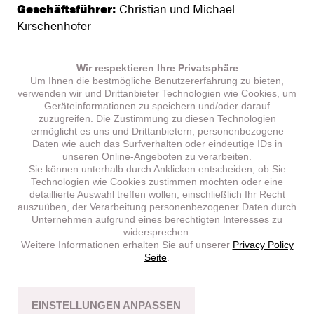
Geschäftsführer:
Christian und Michael
Kirschenhofer
Firmenbuchnummer:
FN33744z
Firmenbuchgericht:
Landesgericht Krems
Wir respektieren Ihre Privatsphäre
Umsatzsteuer-ID:
ATU 18522105
Um Ihnen die bestmögliche Benutzererfahrung zu bieten,
Behörde gem. ECG:
Bezirkshauptmannschaft
verwenden wir und Drittanbieter Technologien wie Cookies, um
Geräteinformationen zu speichern und/oder darauf
Krems/Donau
zuzugreifen. Die Zustimmung zu diesen Technologien
Gesetzliche Interessensvertretung /
ermöglicht es uns und Drittanbietern, personenbezogene
Gewerbeberechtigungen:
Wirtschaftskammer
Daten wie auch das Surfverhalten oder eindeutige IDs in
unseren Online-Angeboten zu verarbeiten.
Niederösterreich
Sie können unterhalb durch Anklicken entscheiden, ob Sie
Landesgruppe Außenhandel, Landesgruppe
Technologien wie Cookies zustimmen möchten oder eine
Fahrzeughandel:
Handelsgewerbe
, Berufszweig:
detaillierte Auswahl treffen wollen, einschließlich Ihr Recht
auszuüben, der Verarbeitung personenbezogener Daten durch
Export-, Import-, Transit- und Binnenmarkthandel,
Unternehmen aufgrund eines berechtigten Interesses zu
Einzelhandel mit Mopeds und Motorrädern, Handel
widersprechen.
mit Automobilen, Motorrädern inkl. Bereifung,
Weitere Informationen erhalten Sie auf unserer
Privacy Policy
Seite
.
Zubehör, GISA-Zahl 11660194
EINSTELLUNGEN ANPASSEN