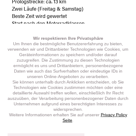
Prologstrecke: ca. 13 km
Zwei Läufe (Freitag & Samstag)
Beste Zeit wird gewertet
Start nach den Motorradklassen
Wir respektieren Ihre Privatsphäre
Um Ihnen die bestmögliche Benutzererfahrung zu bieten,
Bedingungen:
verwenden wir und Drittanbieter Technologien wie Cookies, um
Zugelassen: ATVs (Quads mit Lenkersteuerung)
Geräteinformationen zu speichern und/oder darauf
zuzugreifen. Die Zustimmung zu diesen Technologien
Nicht erlaubt: UTVs / Side-by-Side Fahrzeuge
ermöglicht es uns und Drittanbietern, personenbezogene
Maximal: 1000 ccm Hubraum
Daten wie auch das Surfverhalten oder eindeutige IDs in
unseren Online-Angeboten zu verarbeiten.
Sie können unterhalb durch Anklicken entscheiden, ob Sie
Technologien wie Cookies zustimmen möchten oder eine
detaillierte Auswahl treffen wollen, einschließlich Ihr Recht
Erfahre mehr bei einem unserer
Segway-Händler in
auszuüben, der Verarbeitung personenbezogener Daten durch
deiner Nähe
!
Unternehmen aufgrund eines berechtigten Interesses zu
widersprechen.
Weitere Informationen erhalten Sie auf unserer
Privacy Policy
Seite
.