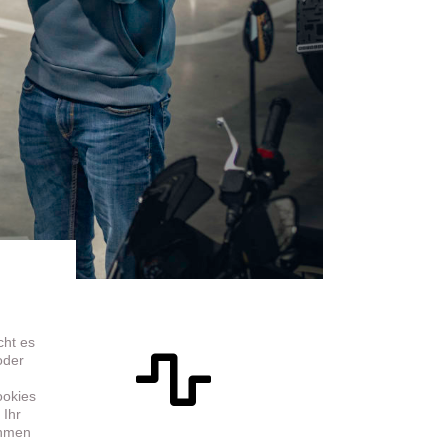
cht es
oder
ookies
 Ihr
ehmen