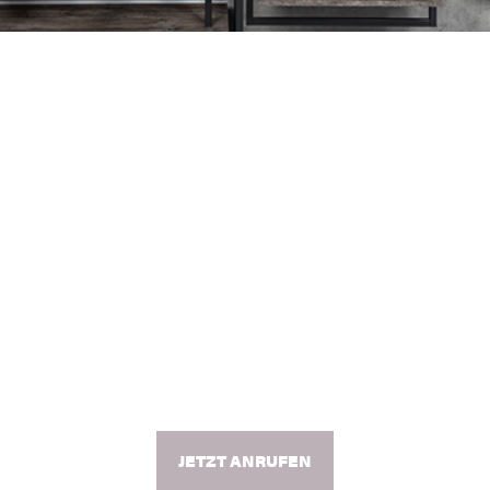
an und vereinbare Deine
JETZT ANRUFEN