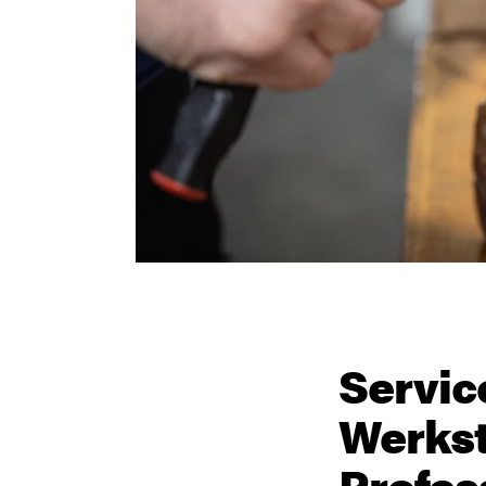
Servic
Werks
Profes