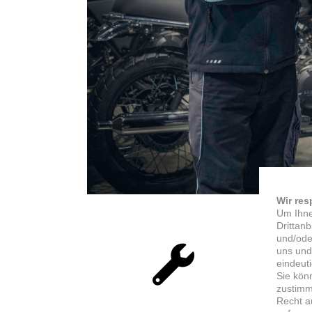
Wir res
Um Ihne
Drittan
und/ode
uns und
eindeut
Sie kön
zustimme
Recht a