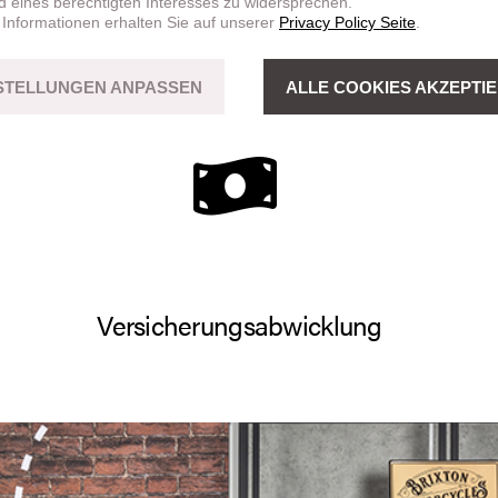
d eines berechtigten Interesses zu widersprechen.
 Informationen erhalten Sie auf unserer
Privacy Policy Seite
.
Ersatzteil- und
Fahrzeugneuaufbaut
Zubehörverkauf
STELLUNGEN ANPASSEN
ALLE COOKIES AKZEPTI
Versicherungsabwicklung