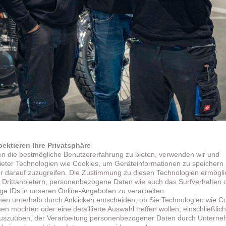
pektieren Ihre Privatsphäre
n die bestmögliche Benutzererfahrung zu bieten, verwenden wir und
bieter Technologien wie Cookies, um Geräteinformationen zu speichern
r darauf zuzugreifen. Die Zustimmung zu diesen Technologien ermögli
 Drittanbietern, personenbezogene Daten wie auch das Surfverhalten 
ige IDs in unseren Online-Angeboten zu verarbeiten.
nen unterhalb durch Anklicken entscheiden, ob Sie Technologien wie C
n möchten oder eine detaillierte Auswahl treffen wollen, einschließlich
uszuüben, der Verarbeitung personenbezogener Daten durch Untern