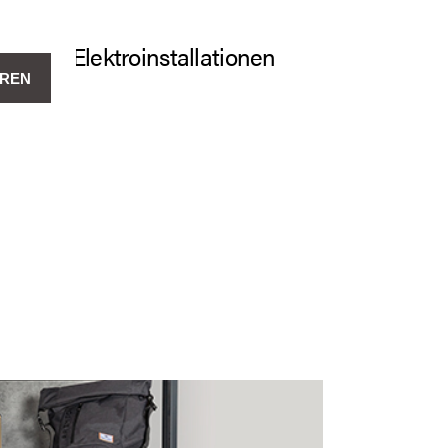
en
Elektroinstallationen
EREN