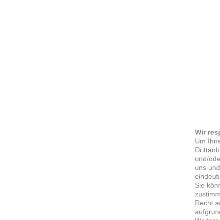
Wir res
Um Ihne
Drittan
und/ode
uns und
eindeut
Sie kön
zustimme
Recht a
aufgrun