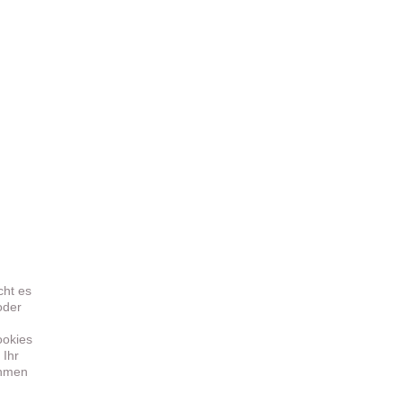
cht es
oder
ookies
 Ihr
ehmen