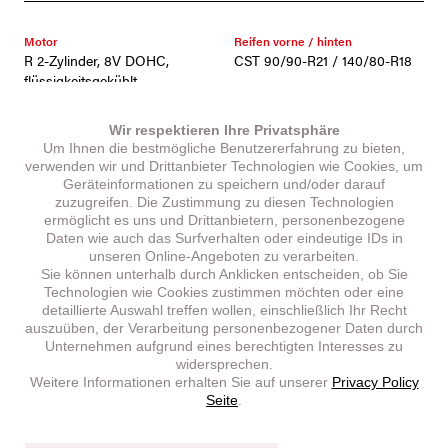
Motor
Reifen vorne / hinten
R 2-Zylinder, 8V DOHC,
CST 90/90-R21 / 140/80-R18
flüssigkeitsgekühlt
Kraftstofftankinhalt
Eigengewicht fahrbereit
Wir respektieren Ihre Privatsphäre
19 l
176 kg
Um Ihnen die bestmögliche Benutzererfahrung zu bieten,
verwenden wir und Drittanbieter Technologien wie Cookies, um
Geräteinformationen zu speichern und/oder darauf
Länge / Breite / Höhe
Radstand
zuzugreifen. Die Zustimmung zu diesen Technologien
2267 / 810 / 1435 mm
1545 mm
ermöglicht es uns und Drittanbietern, personenbezogene
Daten wie auch das Surfverhalten oder eindeutige IDs in
Sitzhöhe
Bremsen
unseren Online-Angeboten zu verarbeiten.
890 mm
TAISKO Scheibenbremsen Ø
Sie können unterhalb durch Anklicken entscheiden, ob Sie
310/240 mm, ABS
Technologien wie Cookies zustimmen möchten oder eine
detaillierte Auswahl treffen wollen, einschließlich Ihr Recht
auszuüben, der Verarbeitung personenbezogener Daten durch
Höchstgeschwindigkeit
Max. Leistung
Unternehmen aufgrund eines berechtigten Interesses zu
180 km/h
69,5 kW / (94,5 PS) @ 9.000
widersprechen.
U/min
Weitere Informationen erhalten Sie auf unserer
Privacy Policy
Seite
.
Max. Drehmoment
79,0 Nm