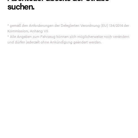
suchen.
* gemäß den Anforderungen der Delegierten Verordnung (EU) 134/2014 der
Kommission, Anhang VII
* Alle Angaben zum Fahrzeug können sich möglicherweise noch verändern
und dürfen jederzeit ohne Ankündigung geändert werden.