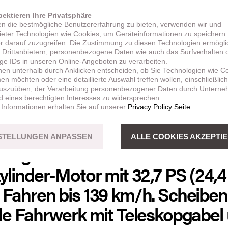
vorne / hinten
Kraftstofftankinhalt
-R15 / 150/70-R14
14 l
pektieren Ihre Privatsphäre
n die bestmögliche Benutzererfahrung zu bieten, verwenden wir und
bieter Technologien wie Cookies, um Geräteinformationen zu speichern
and
Sitzhöhe
r darauf zuzugreifen. Die Zustimmung zu diesen Technologien ermögli
 mm
870 mm
 Drittanbietern, personenbezogene Daten wie auch das Surfverhalten 
ige IDs in unseren Online-Angeboten zu verarbeiten.
eistung
Max. Drehmoment
nen unterhalb durch Anklicken entscheiden, ob Sie Technologien wie C
W (32,7 PS)
33,5 Nm
n möchten oder eine detaillierte Auswahl treffen wollen, einschließlich
uszuüben, der Verarbeitung personenbezogener Daten durch Untern
d eines berechtigten Interesses zu widersprechen.
 Informationen erhalten Sie auf unserer
Privacy Policy Seite
.
STELLUNGEN ANPASSEN
ALLE COOKIES AKZEPTI
eistungsstarker und komfortabler
zylinder-Motor mit 32,7 PS (24
s Fahren bis 139 km/h. Scheib
ile Fahrwerk mit Teleskopgabe