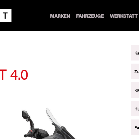
MARKEN
FAHRZEUGE
WERKSTATT
Ka
 4.0
Z
K
H
Fa