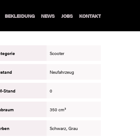
BEKLEIDUNG
NEWS
JOBS
KONTAKT
tegorie
Scooter
ustand
Neufahrzeug
M-Stand
0
ubraum
350 cm³
rben
Schwarz, Grau