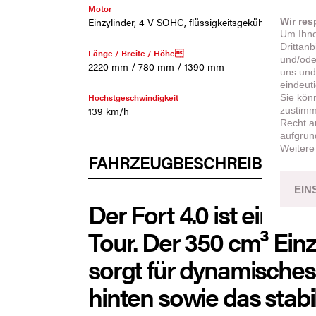
Motor
Reifen 
Einzylinder, 4 V SOHC, flüssigkeitsgekühlt
120/70
Wir res
Um Ihne
Drittan
Länge / Breite / Höhe
Radst
und/ode
2220 mm / 780 mm / 1390 mm
1400
uns und
eindeut
Höchstgeschwindigkeit
Max. L
Sie kön
139 km/h
24,4 k
zustimme
Recht a
aufgrun
Weitere
FAHRZEUGBESCHREIBUNG
EIN
Der Fort 4.0 ist ein l
Tour. Der 350 cm³ Ein
sorgt für dynamische
hinten sowie das stab