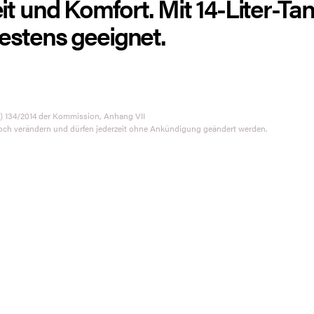
t und Komfort. Mit 14-Liter-Tan
bestens geeignet.
) 134/2014 der Kommission, Anhang VII
och verändern und dürfen jederzeit ohne Ankündigung geändert werden.