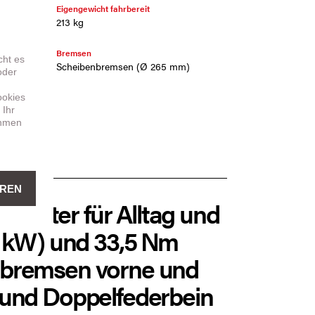
Eigengewicht fahrbereit
213 kg
Bremsen
cht es
Scheibenbremsen (Ø 265 mm)
oder
ookies
 Ihr
ehmen
EREN
 Scooter für Alltag und
,4 kW) und 33,5 Nm
enbremsen vorne und
l und Doppelfederbein