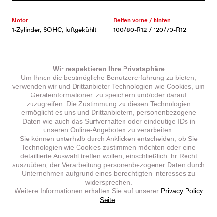
Motor
Reifen vorne / hinten
1-Zylinder, SOHC, luftgekühlt
100/80-R12 / 120/70-R12
Kraftstofftankinhalt
Eigengewicht fahrbereit
6 l
105 kg
Wir respektieren Ihre Privatsphäre
Um Ihnen die bestmögliche Benutzererfahrung zu bieten,
Länge / Breite / Höhe
Radstand
verwenden wir und Drittanbieter Technologien wie Cookies, um
1885 mm / 695 mm / 1100 mm
1300 mm
Geräteinformationen zu speichern und/oder darauf
zuzugreifen. Die Zustimmung zu diesen Technologien
Sitzhöhe
Bremsen
ermöglicht es uns und Drittanbietern, personenbezogene
730 mm
Scheibe Ø 190 mm / Trommel
Daten wie auch das Surfverhalten oder eindeutige IDs in
unseren Online-Angeboten zu verarbeiten.
Sie können unterhalb durch Anklicken entscheiden, ob Sie
Höchstgeschwindigkeit
Max. Leistung
Technologien wie Cookies zustimmen möchten oder eine
45 km/h
2,1 kW (2,9 PS)
detaillierte Auswahl treffen wollen, einschließlich Ihr Recht
auszuüben, der Verarbeitung personenbezogener Daten durch
Max. Drehmoment
Unternehmen aufgrund eines berechtigten Interesses zu
3,5 Nm
widersprechen.
Weitere Informationen erhalten Sie auf unserer
Privacy Policy
Seite
.