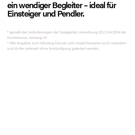
ein wendiger Begleiter – ideal für
Einsteiger und Pendler.
* gemäß den Anforderungen der Delegierten Verordnung (EU) 134/2014 der
Kommission, Anhang VII
* Alle Angaben zum Fahrzeug können sich möglicherweise noch verändern
und dürfen jederzeit ohne Ankündigung geändert werden.