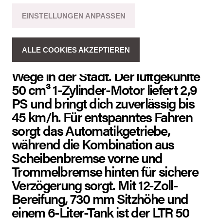
FAHRZEUGBESCHREIBUNG
EINSTELLUNGEN ANPASSEN
Der LTR 50 ist der perfekte Scooter
für den urbanen Alltag: kompakt,
ALLE COOKIES AKZEPTIEREN
leicht zu fahren und ideal für kurze
Wege in der Stadt. Der luftgekühlte
50 cm³ 1-Zylinder-Motor liefert 2,9
PS und bringt dich zuverlässig bis
45 km/h. Für entspanntes Fahren
sorgt das Automatikgetriebe,
während die Kombination aus
Scheibenbremse vorne und
Trommelbremse hinten für sichere
Verzögerung sorgt. Mit 12-Zoll-
Bereifung, 730 mm Sitzhöhe und
einem 6-Liter-Tank ist der LTR 50